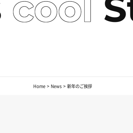
s
cool
St
Home
>
News
>
新年のご挨拶